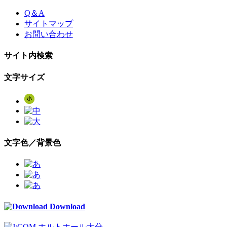
Skip
Q＆A
to
サイトマップ
the
お問い合わせ
content
サイト内検索
文字サイズ
文字色／背景色
Download