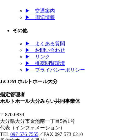
▶
交通案内
▶
周辺情報
その他
▶
よくある質問
▶
お問い合わせ
▶
リンク
▶
推奨閲覧環境
▶
プライバシーポリシー
J:COM ホルトホール大分
指定管理者
ホルトホール大分みらい共同事業体
〒870-0839
大分県大分市金池南一丁目5番1号
代表（インフォメーション）
TEL
097-576-7555
／FAX 097-573-6210