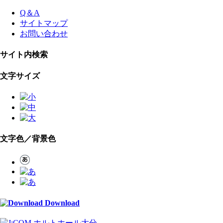
Skip
Q＆A
to
サイトマップ
the
お問い合わせ
content
サイト内検索
文字サイズ
文字色／背景色
Download