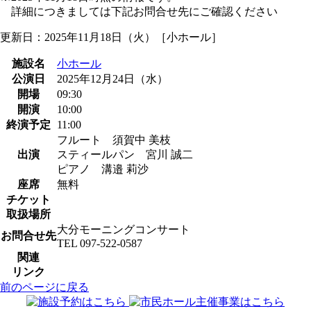
詳細につきましては下記お問合せ先にご確認ください
更新日：2025年11月18日（火）［小ホール］
施設名
小ホール
公演日
2025年12月24日（水）
開場
09:30
開演
10:00
終演予定
11:00
フルート 須賀中 美枝
出演
スティールパン 宮川 誠二
ピアノ 溝邉 莉沙
座席
無料
チケット
取扱場所
大分モーニングコンサート
お問合せ先
TEL 097-522-0587
関連
リンク
前のページに戻る