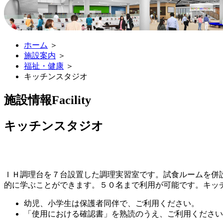
ホーム
＞
施設案内
＞
福祉・健康
＞
キッチンスタジオ
施設情報
Facility
キッチンスタジオ
ＩＨ調理台を７台設置した調理実習室です。試食ルームを併
的に学ぶことができます。５０名まで利用が可能です。キッ
幼児、小学生は保護者同伴で、ご利用ください。
「使用における確認書」を熟読のうえ、ご利用ください