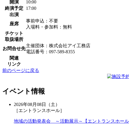
開演
10:00
終演予定
17:00
出演
事前申込：不要
座席
入場料・参加料：無料
チケット
取扱場所
主催団体：株式会社アイ工務店
お問合せ先
電話番号：097-589-8355
関連
リンク
前のページに戻る
イベント情報
2026年08月08日（土）
［エントランスホール］
地域の活動発表会 ～活動展示～【エントランスホール