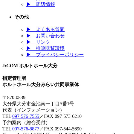
▶
周辺情報
その他
▶
よくある質問
▶
お問い合わせ
▶
リンク
▶
推奨閲覧環境
▶
プライバシーポリシー
J:COM ホルトホール大分
指定管理者
ホルトホール大分みらい共同事業体
〒870-0839
大分県大分市金池南一丁目5番1号
代表（インフォメーション）
TEL
097-576-7555
／FAX 097-573-6210
予約案内（総合受付）
TEL
097-576-8877
／FAX 097-544-5690