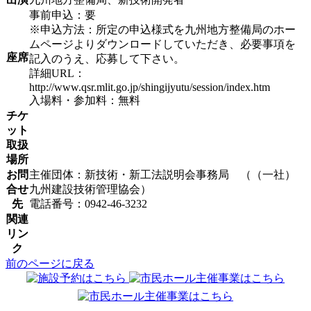
事前申込：要
※申込方法：所定の申込様式を九州地方整備局のホー
ムページよりダウンロードしていただき、必要事項を
座席
記入のうえ、応募して下さい。
詳細URL：
http://www.qsr.mlit.go.jp/shingijyutu/session/index.htm
入場料・参加料：無料
チケ
ット
取扱
場所
お問
主催団体：新技術・新工法説明会事務局 （（一社）
合せ
九州建設技術管理協会）
先
電話番号：0942-46-3232
関連
リン
ク
前のページに戻る