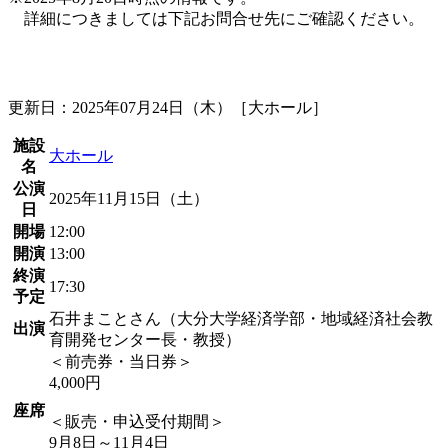
詳細につきましては下記お問合せ先にご確認ください。
更新日：2025年07月24日（木）［大ホール］
施設
大ホール
名
公演
2025年11月15日（土）
日
開場
12:00
開演
13:00
終演
17:30
予定
石井まことさん（大分大学経済学部・地域経済社会教
出演
育開発センター長・教授）
＜前売券・当日券＞
4,000円
座席
＜販売・申込受付期間＞
9月8日～11月4日