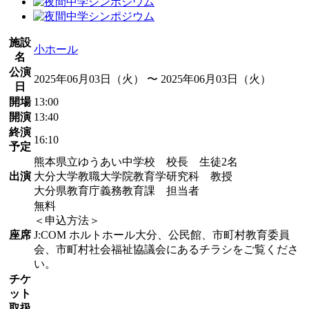
施設
小ホール
名
公演
2025年06月03日（火） 〜 2025年06月03日（火）
日
開場
13:00
開演
13:40
終演
16:10
予定
熊本県立ゆうあい中学校 校長 生徒2名
出演
大分大学教職大学院教育学研究科 教授
大分県教育庁義務教育課 担当者
無料
＜申込方法＞
座席
J:COM ホルトホール大分、公民館、市町村教育委員
会、市町村社会福祉協議会にあるチラシをご覧くださ
い。
チケ
ット
取扱