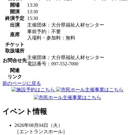
開場
13:30
開演
13:30
終演予定
15:30
出演
主催団体：大分県福祉人材センター
事前予約：不要
座席
入場料・参加料：無料
チケット
取扱場所
主催団体：大分県福祉人材センター
お問合せ先
電話番号：097-552-7000
関連
リンク
前のページに戻る
イベント情報
2026年08月04日（火）
［エントランスホール］