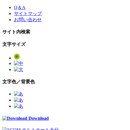
Skip
Q＆A
to
サイトマップ
the
お問い合わせ
content
サイト内検索
文字サイズ
文字色／背景色
Download