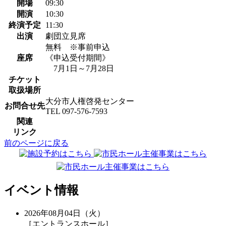
開場
09:30
開演
10:30
終演予定
11:30
出演
劇団立見席
無料 ※事前申込
座席
《申込受付期間》
7月1日～7月28日
チケット
取扱場所
大分市人権啓発センター
お問合せ先
TEL 097-576-7593
関連
リンク
前のページに戻る
イベント情報
2026年08月04日（火）
［エントランスホール］