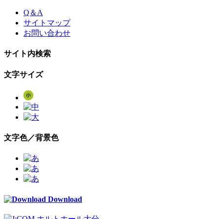
Skip
Q＆A
to
サイトマップ
the
お問い合わせ
content
サイト内検索
文字サイズ
文字色／背景色
Download