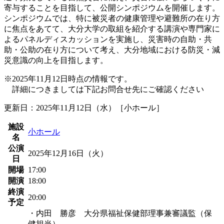
寄与することを目指して、公開シンポジウムを開催します。
シンポジウムでは、特に被災者の健康管理や避難所の在り方
に焦点をあてて、大分大学の取組を紹介する講演や専門家に
よるパネルディスカッションを実施し、災害時の自助・共
助・公助の在り方について考え、大分地域における防災・減
災意識の向上を目指します。
※2025年11月12日時点の情報です。
詳細につきましては下記お問合せ先にご確認ください
更新日：2025年11月12日（水）［小ホール］
施設
小ホール
名
公演
2025年12月16日（火）
日
開場
17:00
開演
18:00
終演
20:00
予定
・内田 勝彦 大分県福祉保健部理事兼審議監（保
健担当）