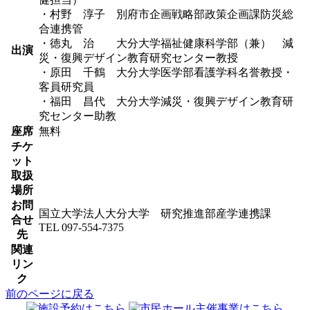
・村野 淳子 別府市企画戦略部政策企画課防災総
合連携管
・徳丸 治 大分大学福祉健康科学部（兼） 減
出演
災・復興デザイン教育研究センター教授
・原田 千鶴 大分大学医学部看護学科名誉教授・
客員研究員
・福田 昌代 大分大学減災・復興デザイン教育研
究センター助教
座席
無料
チケ
ット
取扱
場所
お問
国立大学法人大分大学 研究推進部産学連携課
合せ
TEL 097-554-7375
先
関連
リン
ク
前のページに戻る