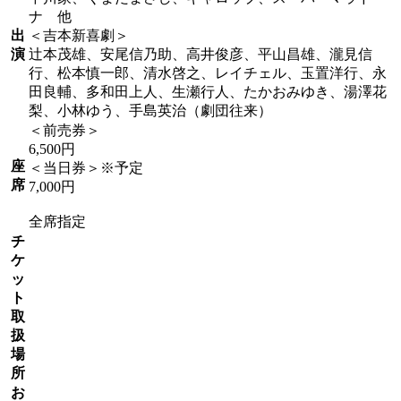
ナ 他
出
＜吉本新喜劇＞
演
辻本茂雄、安尾信乃助、高井俊彦、平山昌雄、瀧見信
行、松本慎一郎、清水啓之、レイチェル、玉置洋行、永
田良輔、多和田上人、生瀬行人、たかおみゆき、湯澤花
梨、小林ゆう、手島英治（劇団往来）
＜前売券＞
6,500円
座
＜当日券＞※予定
席
7,000円
全席指定
チ
ケ
ッ
ト
取
扱
場
所
お