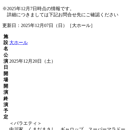
※2025年12月7日時点の情報です。
詳細につきましては下記お問合せ先にご確認ください
更新日：2025年12月07日（日）［大ホール］
施
設
大ホール
名
公
演
2025年12月20日（土）
日
開
場
開
演
終
演
予
定
＜バラエティ＞
中川家、くまだまさし、ギャロップ、スーパーマラドー