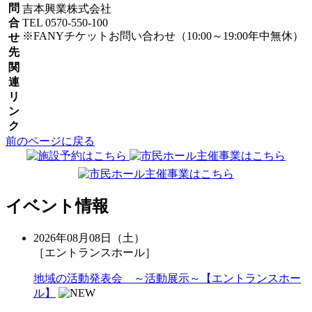
問
吉本興業株式会社
合
TEL 0570-550-100
※FANYチケットお問い合わせ（10:00～19:00年中無休）
せ
先
関
連
リ
ン
ク
前のページに戻る
イベント情報
2026年08月08日（土）
［エントランスホール］
地域の活動発表会 ～活動展示～【エントランスホー
ル】