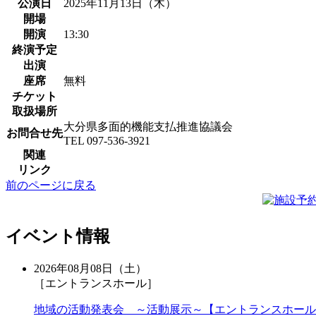
公演日
2025年11月13日（木）
開場
開演
13:30
終演予定
出演
座席
無料
チケット
取扱場所
大分県多面的機能支払推進協議会
お問合せ先
TEL 097-536-3921
関連
リンク
前のページに戻る
イベント情報
2026年08月08日（土）
［エントランスホール］
地域の活動発表会 ～活動展示～【エントランスホール