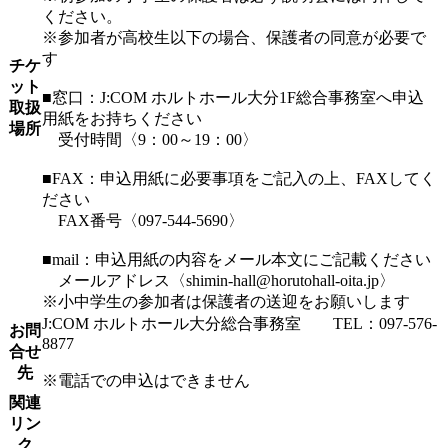
ください。
※参加者が高校生以下の場合、保護者の同意が必要で
す
チケ
ット
■窓口：J:COM ホルトホール大分1F総合事務室へ申込
取扱
用紙をお持ちください
場所
受付時間〈9：00～19：00〉
■FAX：申込用紙に必要事項をご記入の上、FAXしてく
ださい
FAX番号〈097-544-5690〉
■mail：申込用紙の内容をメール本文にご記載ください
メールアドレス〈shimin-hall@horutohall-oita.jp〉
※小中学生の参加者は保護者の送迎をお願いします
J:COM ホルトホール大分総合事務室 TEL：097-576-
お問
8877
合せ
先
※電話での申込はできません
関連
リン
ク