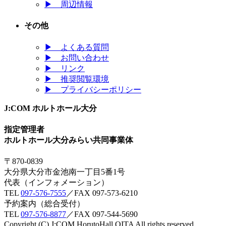
▶
周辺情報
その他
▶
よくある質問
▶
お問い合わせ
▶
リンク
▶
推奨閲覧環境
▶
プライバシーポリシー
J:COM ホルトホール大分
指定管理者
ホルトホール大分みらい共同事業体
〒870-0839
大分県大分市金池南一丁目5番1号
代表（インフォメーション）
TEL
097-576-7555
／FAX 097-573-6210
予約案内（総合受付）
TEL
097-576-8877
／FAX 097-544-5690
Copyright (C) J:COM HorutoHall OITA All rights reserved.