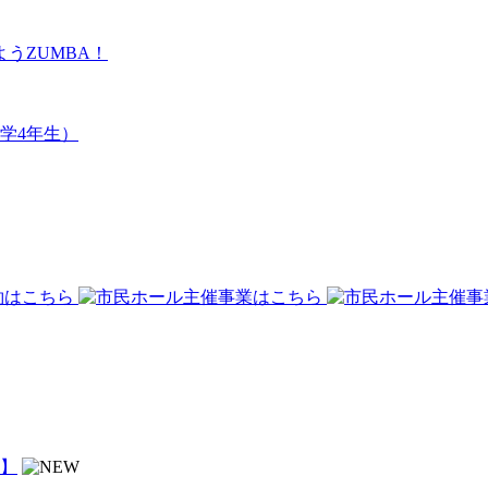
うZUMBA！
学4年生）
】